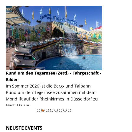
Rund um den Tegernsee (Zettl) - Fahrgeschäft -
Mondlift (Zettl
k
Bilder
Auch den Mondl
m
Im Sommer 2026 ist die Berg- und Talbahn
herausstellen,
m
Rund um den Tegernsee zusammen mit dem
auf der Rheink
Mondlift auf der Rheinkirmes in Düsseldorf zu
sieht...
erie
Gast. Da sie ...
Zur Bildgalerie
NEUSTE EVENTS