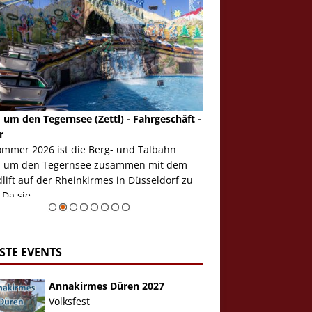
 um den Tegernsee (Zettl) - Fahrgeschäft -
Mondlift (Zettl) - Fahrg
r
Auch den Mondlift woll
ommer 2026 ist die Berg- und Talbahn
herausstellen, denn da
 um den Tegernsee zusammen mit dem
auf der Rheinkirmes in
ift auf der Rheinkirmes in Düsseldorf zu
sieht...
 Da sie ...
Zur Bildgalerie
STE EVENTS
Annakirmes Düren 2027
Volksfest