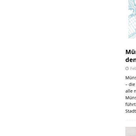
Mün
den
Feb
Müns
– di
alle
Müns
führt
Stad