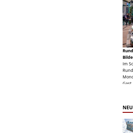
schäft -
Rheinkirmes Düsseldorf 2022
Rund
Auch im Jahr 2026 immer noch mal einen Blick
Bilde
häft "Crazy
Wert, die Rheinkirmes aus dem Jahr 2022. Am
Im S
Sonntag Nachmittag waren wir bei herrlichem
Rund
ur Bildgalerie
Sommerw...
Mondl
Zur Bildgalerie
Gast.
NEU