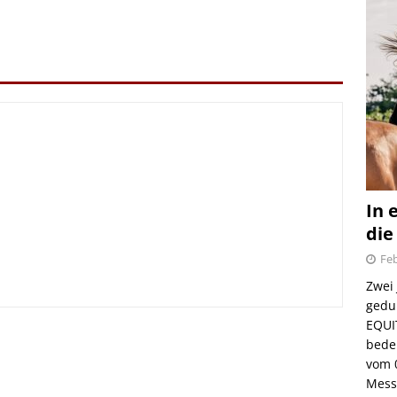
In 
die
Feb
Zwei
gedul
irmes 2026
EQUI
bede
6.08.2026
vom 
Mess