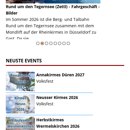
Rund um den Tegernsee (Zettl) - Fahrgeschäft -
Mondlift (Zettl
k
Bilder
Auch den Mondl
m
Im Sommer 2026 ist die Berg- und Talbahn
herausstellen,
m
Rund um den Tegernsee zusammen mit dem
auf der Rheink
Mondlift auf der Rheinkirmes in Düsseldorf zu
sieht...
erie
Gast. Da sie ...
Zur Bildgalerie
NEUSTE EVENTS
Annakirmes Düren 2027
Volksfest
Neusser Kirmes 2026
Volksfest
Herbstkirmes
Wermelskirchen 2026