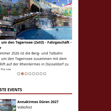
 um den Tegernsee (Zettl) - Fahrgeschäft -
Mondlift (Zettl) - Fahrg
r
Auch den Mondlift woll
ommer 2026 ist die Berg- und Talbahn
herausstellen, denn da
 um den Tegernsee zusammen mit dem
auf der Rheinkirmes in
ift auf der Rheinkirmes in Düsseldorf zu
sieht...
 Da sie ...
Zur Bildgalerie
STE EVENTS
Annakirmes Düren 2027
Volksfest