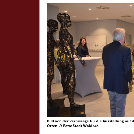
Crazy Outback (Kollmann) - Laufge
Bilder
Schau Dir hier Bilder vom Laufgesc
Outback" an.
Z
Bild von der Vernissage für die Ausstellung mit
Otten. // Foto: Stadt Waldbröl