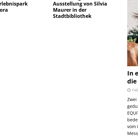
rlebnispark
Ausstellung von Silvia
ora
Maurer in der
Stadtbibliothek
In 
die
Feb
Zwei
gedul
EQUI
bede
vom 
Mess