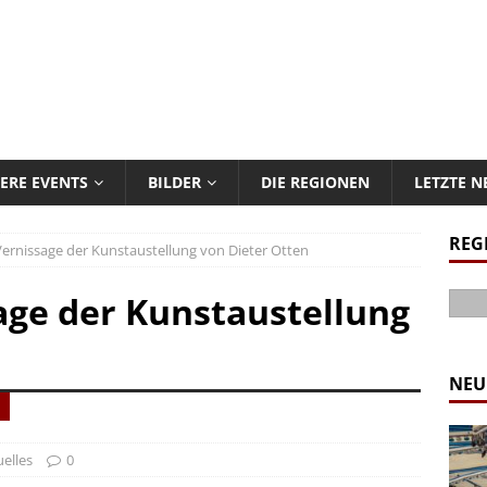
ERE EVENTS
BILDER
DIE REGIONEN
LETZTE 
REG
Vernissage der Kunstaustellung von Dieter Otten
age der Kunstaustellung
NEU
elles
0