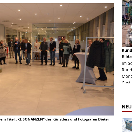
schäft -
Rheinkirmes Düsseldorf 2022
Rund
Auch im Jahr 2026 immer noch mal einen Blick
Bilde
häft "Crazy
Wert, die Rheinkirmes aus dem Jahr 2022. Am
Im S
Sonntag Nachmittag waren wir bei herrlichem
Rund
ur Bildgalerie
Sommerw...
Mondl
Zur Bildgalerie
Gast.
NEU
 dem Titel „RE SONANZEN“ des Künstlers und Fotografen Dieter