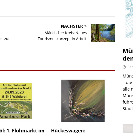
NÄCHSTER
Märkischer Kreis: Neues
os zur
Tourismuskonzept in Arbeit
Mün
den
Feb
Müns
– di
alle
Müns
führt
Stad
l: 1. Flohmarkt im
Hückeswagen: