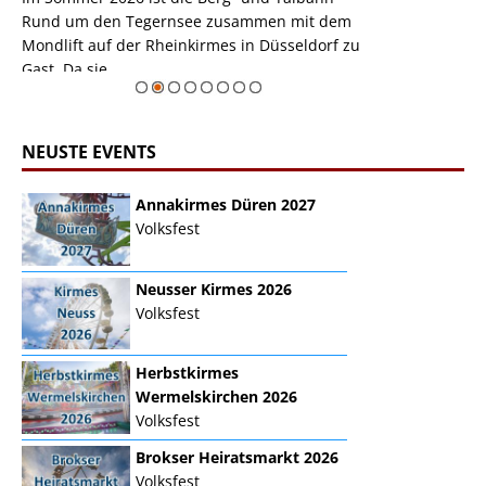
m
Rund um den Tegernsee zusammen mit dem
auf der Rheink
Mondlift auf der Rheinkirmes in Düsseldorf zu
sieht...
erie
Gast. Da sie ...
Zur Bildgalerie
NEUSTE EVENTS
Annakirmes Düren 2027
Volksfest
Neusser Kirmes 2026
Volksfest
Herbstkirmes
Wermelskirchen 2026
Volksfest
Brokser Heiratsmarkt 2026
Volksfest