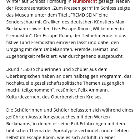
Winter auf Schloss Homburg in
Nümbrecht
gezeigt. Neben
der Fotopräsentation „Zum Fressen gern“ im Schloss zeigte
das Museum unter dem Titel „FREMD SEIN“ eine
Sonderschau mit Grafiken des deutschen Künstlers Max
Beckmann sowie den Live-Escape-Room „Willkommen in
Fremdistan“. Der Escape-Room, der Teilnehmende in das
fiktive Land Fremdistan einreisen lässt und dabei den
Umgang mit dem Unbekannten, Fremde, Heimat und
Zugehörigkeit reflektiert, war durchgehend ausgebucht.
„Rund 1.500 Schülerinnen und Schüler aus dem
Oberbergischen haben an dem halbtägigen Programm, das
hochaktuelle gesellschaftspolitische Themen zugänglich
macht, teilgenommen“, resümiert Felix Ammann,
Kulturdezernent des Oberbergischen Kreises.
Die Schülerinnen und Schüler befassten sich während eines
geführten Ausstellungsbesuches mit den Werken
Beckmanns, in denen er seine Exil-Erfahrungen mit dem
biblischen Thema der Apokalypse verbindet, und erlebten
selbst im Escape-Room, wie es sich anfühlt, in einer