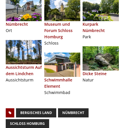
Nümbrecht
Museum und
Kurpark
Ort
Forum Schloss
Nümbrecht
Homburg
Park
Schloss
Aussichtsturm Auf
dem Lindchen
Dicke Steine
Aussichtsturm
Schwimmhalle
Natur
Element
Schwimmbad
BERGISCHES LAND
NÜMBRECHT
SCHLOSS HOMBURG