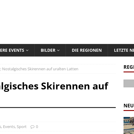
ERE EVENTS
BILDER
DIE REGIONEN
LETZTE 
REG
: Nostalgisches Skirennen auf uralten Latten
lgisches Skirennen auf
NEU
s
,
Events
,
Sport
0