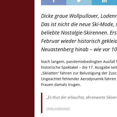
Dicke graue Wollpullover, Lodenm
Das ist nicht die neue Ski-Mode,
beliebte Nostalgie-Skirennen. Er
Februar wieder historisch gekleid
Neuastenberg hinab – wie vor 10
Nach langem, pandemiebedingten Ausfall fr
historische Spektakel – die 17. Ausgabe se
„Skilatten“ fahren zur Belustigung der Zus
Ungeachtet fehlender Aerodynamik fahren d
Frauen damals trugen.
„Es thut der erlauchte, ehrenwerte Skive
Urkundentext