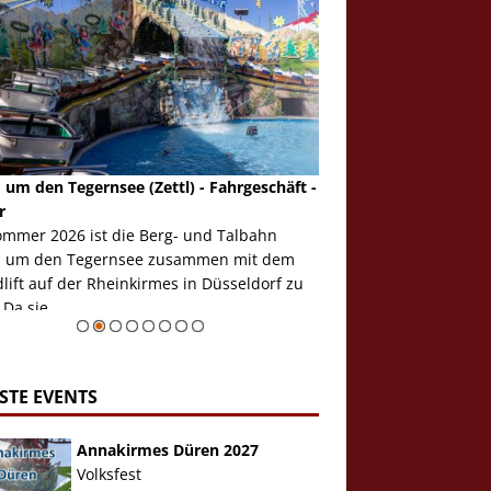
 um den Tegernsee (Zettl) - Fahrgeschäft -
Mondlift (Zettl) - Fahrg
r
Auch den Mondlift woll
ommer 2026 ist die Berg- und Talbahn
herausstellen, denn da
 um den Tegernsee zusammen mit dem
auf der Rheinkirmes in
ift auf der Rheinkirmes in Düsseldorf zu
sieht...
 Da sie ...
Zur Bildgalerie
STE EVENTS
Annakirmes Düren 2027
Volksfest