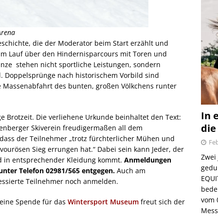
Arena
eschichte, die der Moderator beim Start erzählt und
eim Lauf über den Hindernisparcours mit Toren und
ze stehen nicht sportliche Leistungen, sondern
. Doppelsprünge nach historischem Vorbild sind
ie Massenabfahrt des bunten, großen Völkchens runter
In 
e Brotzeit. Die verliehene Urkunde beinhaltet den Text:
die
tenberger Skiverein freudigermaßen all dem
 dass der Teilnehmer „trotz fürchterlicher Mühen und
Feb
vourösen Sieg errungen hat.“ Dabei sein kann Jeder, der
Zwei
d in entsprechender Kleidung kommt.
Anmeldungen
gedul
unter Telefon 02981/565 entgegen.
Auch am
EQUI
ressierte Teilnehmer noch anmelden.
bede
vom 
er eine Spende für das
Wintersport Museum
freut sich der
Mess