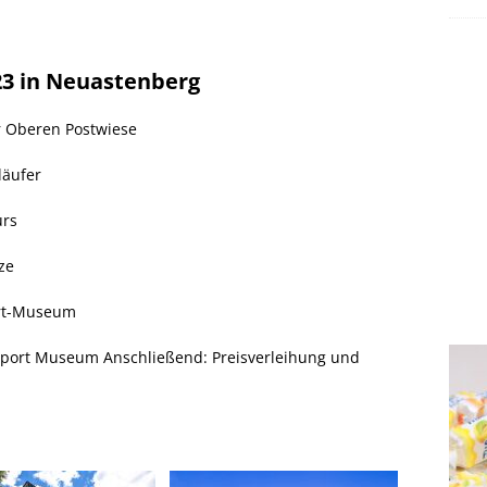
23 in Neuastenberg
r Oberen Postwiese
läufer
urs
nze
ort-Museum
rsport Museum Anschließend: Preisverleihung und