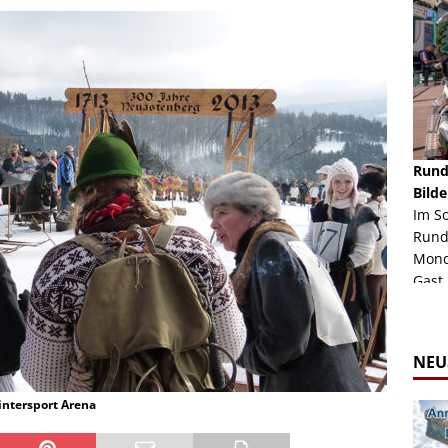
schäft -
Rheinkirmes Düsseldorf 2022
Rund
Auch im Jahr 2026 immer noch mal einen Blick
Bilde
häft "Crazy
Wert, die Rheinkirmes aus dem Jahr 2022. Am
Im S
Sonntag Nachmittag waren wir bei herrlichem
Rund
ur Bildgalerie
Sommerw...
Mondl
Zur Bildgalerie
Gast.
NEU
intersport Arena