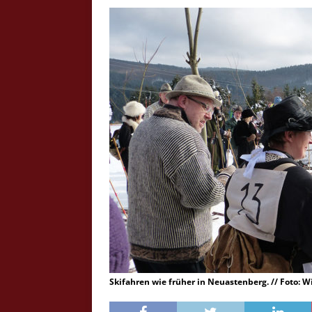
Crazy Outback (Kollmann) - Laufge
Bilder
Schau Dir hier Bilder vom Laufgesc
Outback" an.
Z
Skifahren wie früher in Neuastenberg. // Foto: W