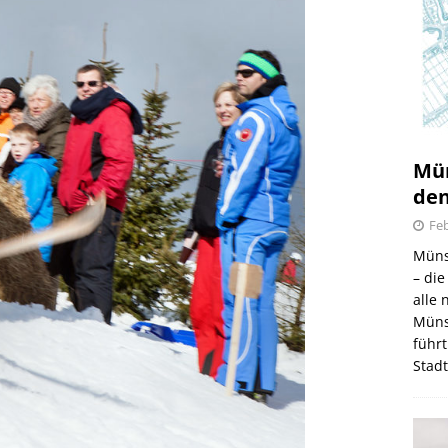
Mün
den
Feb
Müns
– di
alle
Müns
führt
Stad