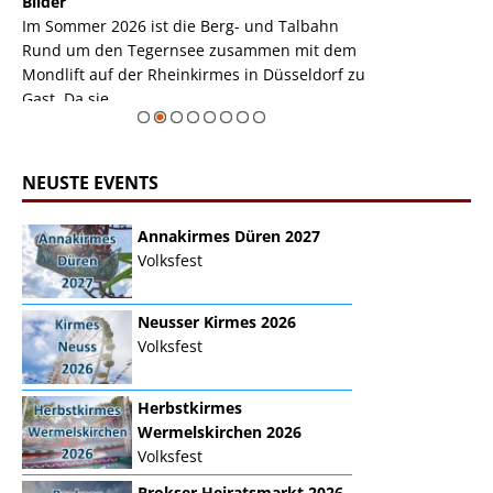
k
Bilder
Auch den Mondl
m
Im Sommer 2026 ist die Berg- und Talbahn
herausstellen,
m
Rund um den Tegernsee zusammen mit dem
auf der Rheink
Mondlift auf der Rheinkirmes in Düsseldorf zu
sieht...
erie
Gast. Da sie ...
Zur Bildgalerie
NEUSTE EVENTS
Annakirmes Düren 2027
Volksfest
Neusser Kirmes 2026
Volksfest
Herbstkirmes
Wermelskirchen 2026
Volksfest
Brokser Heiratsmarkt 2026