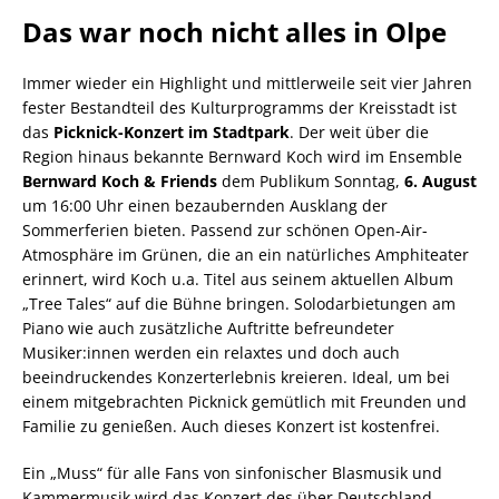
Das war noch nicht alles in Olpe
Immer wieder ein Highlight und mittlerweile seit vier Jahren
fester Bestandteil des Kulturprogramms der Kreisstadt ist
das
Picknick-Konzert im Stadtpark
. Der weit über die
Region hinaus bekannte Bernward Koch wird im Ensemble
Bernward Koch & Friends
dem Publikum Sonntag,
6. August
um 16:00 Uhr einen bezaubernden Ausklang der
Sommerferien bieten. Passend zur schönen Open-Air-
Atmosphäre im Grünen, die an ein natürliches Amphiteater
erinnert, wird Koch u.a. Titel aus seinem aktuellen Album
„Tree Tales“ auf die Bühne bringen. Solodarbietungen am
Piano wie auch zusätzliche Auftritte befreundeter
Musiker:innen werden ein relaxtes und doch auch
beeindruckendes Konzerterlebnis kreieren. Ideal, um bei
einem mitgebrachten Picknick gemütlich mit Freunden und
Familie zu genießen. Auch dieses Konzert ist kostenfrei.
Ein „Muss“ für alle Fans von sinfonischer Blasmusik und
Kammermusik wird das Konzert des über Deutschland