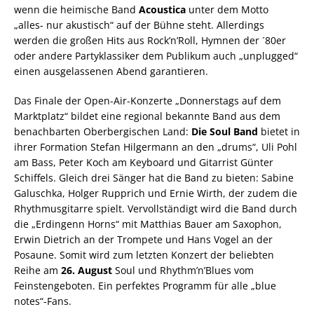
wenn die heimische Band
Acoustica
unter dem Motto
„alles- nur akustisch“ auf der Bühne steht. Allerdings
werden die großen Hits aus Rock’n’Roll, Hymnen der ´80er
oder andere Partyklassiker dem Publikum auch „unplugged“
einen ausgelassenen Abend garantieren.
Das Finale der Open-Air-Konzerte „Donnerstags auf dem
Marktplatz“ bildet eine regional bekannte Band aus dem
benachbarten Oberbergischen Land:
Die Soul Band
bietet in
ihrer Formation Stefan Hilgermann an den „drums“, Uli Pohl
am Bass, Peter Koch am Keyboard und Gitarrist Günter
Schiffels. Gleich drei Sänger hat die Band zu bieten: Sabine
Galuschka, Holger Rupprich und Ernie Wirth, der zudem die
Rhythmusgitarre spielt. Vervollständigt wird die Band durch
die „Erdingenn Horns“ mit Matthias Bauer am Saxophon,
Erwin Dietrich an der Trompete und Hans Vogel an der
Posaune. Somit wird zum letzten Konzert der beliebten
Reihe am
26. August
Soul und Rhythm’n’Blues vom
Feinstengeboten. Ein perfektes Programm für alle „blue
notes“-Fans.