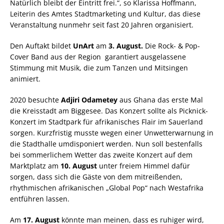
Natürlich bleibt der Eintritt frei.“, so Klarissa Hoffmann,
Leiterin des Amtes Stadtmarketing und Kultur, das diese
Veranstaltung nunmehr seit fast 20 Jahren organisiert.
Den Auftakt bildet
UnArt
am
3. August.
Die Rock- & Pop-
Cover Band aus der Region garantiert ausgelassene
Stimmung mit Musik, die zum Tanzen und Mitsingen
animiert.
2020 besuchte
Adjiri Odametey
aus Ghana das erste Mal
die Kreisstadt am Biggesee. Das Konzert sollte als Picknick-
Konzert im Stadtpark für afrikanisches Flair im Sauerland
sorgen. Kurzfristig musste wegen einer Unwetterwarnung in
die Stadthalle umdisponiert werden. Nun soll bestenfalls
bei sommerlichem Wetter das zweite Konzert auf dem
Marktplatz am
10. August
unter freiem Himmel dafür
sorgen, dass sich die Gäste von dem mitreißenden,
rhythmischen afrikanischen „Global Pop“ nach Westafrika
entführen lassen.
Am
17. August
könnte man meinen, dass es ruhiger wird,