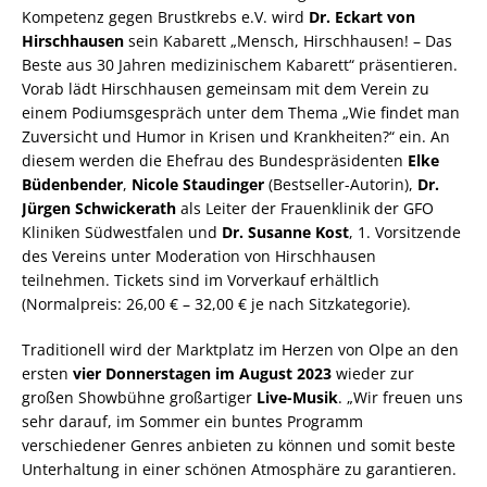
Kompetenz gegen Brustkrebs e.V. wird
Dr. Eckart von
Hirschhausen
sein Kabarett „Mensch, Hirschhausen! – Das
Beste aus 30 Jahren medizinischem Kabarett“ präsentieren.
Vorab lädt Hirschhausen gemeinsam mit dem Verein zu
einem Podiumsgespräch unter dem Thema „Wie findet man
Zuversicht und Humor in Krisen und Krankheiten?“ ein. An
diesem werden die Ehefrau des Bundespräsidenten
Elke
Büdenbender
,
Nicole Staudinger
(Bestseller-Autorin),
Dr.
Jürgen Schwickerath
als Leiter der Frauenklinik der GFO
Kliniken Südwestfalen und
Dr. Susanne Kost
, 1. Vorsitzende
des Vereins unter Moderation von Hirschhausen
teilnehmen. Tickets sind im Vorverkauf erhältlich
(Normalpreis: 26,00 € – 32,00 € je nach Sitzkategorie).
Traditionell wird der Marktplatz im Herzen von Olpe an den
ersten
vier Donnerstagen im August 2023
wieder zur
großen Showbühne großartiger
Live-Musik
. „Wir freuen uns
sehr darauf, im Sommer ein buntes Programm
verschiedener Genres anbieten zu können und somit beste
Unterhaltung in einer schönen Atmosphäre zu garantieren.