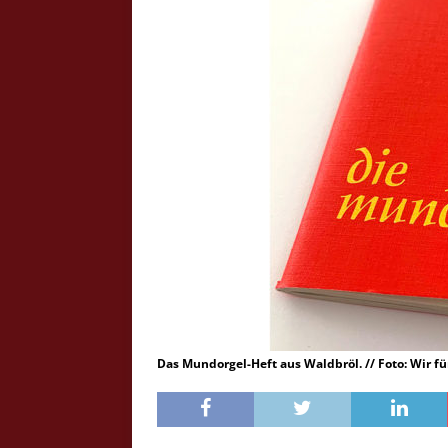
Crazy Outback (Kollmann) - Laufge
Bilder
Schau Dir hier Bilder vom Laufgesc
Outback" an.
Z
Das Mundorgel-Heft aus Waldbröl. // Foto: Wir 