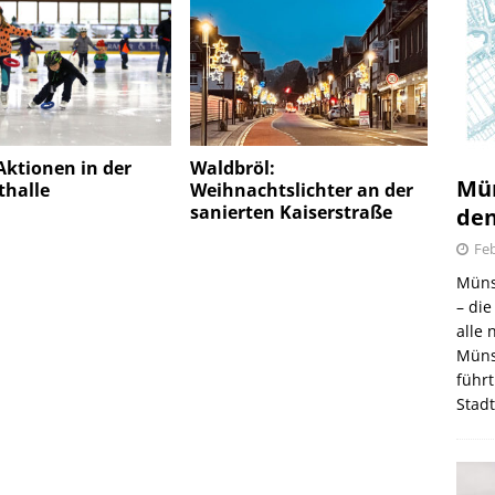
Aktionen in der
Waldbröl:
Mün
thalle
Weihnachtslichter an der
sanierten Kaiserstraße
den
Feb
Müns
– di
alle
Müns
führt
Stad