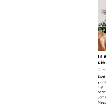
In 
die
Feb
Zwei
gedul
EQUI
bede
vom 
Mess