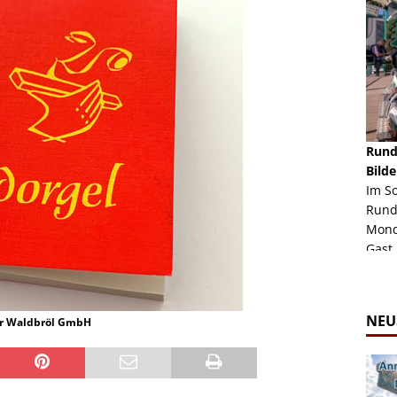
schäft -
Rheinkirmes Düsseldorf 2022
Rund
Auch im Jahr 2026 immer noch mal einen Blick
Bilde
häft "Crazy
Wert, die Rheinkirmes aus dem Jahr 2022. Am
Im S
Sonntag Nachmittag waren wir bei herrlichem
Rund
ur Bildgalerie
Sommerw...
Mondl
Zur Bildgalerie
Gast.
NEU
für Waldbröl GmbH