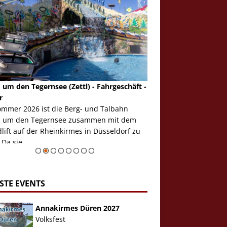
 um den Tegernsee (Zettl) - Fahrgeschäft -
Mondlift (Zettl) - Fahrg
r
Auch den Mondlift woll
ommer 2026 ist die Berg- und Talbahn
herausstellen, denn da
 um den Tegernsee zusammen mit dem
auf der Rheinkirmes in
ift auf der Rheinkirmes in Düsseldorf zu
sieht...
 Da sie ...
Zur Bildgalerie
STE EVENTS
Annakirmes Düren 2027
Volksfest