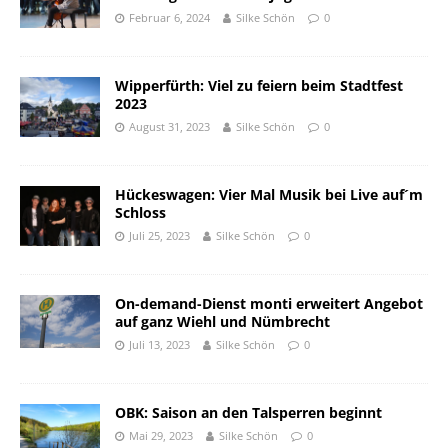
Februar 6, 2024
Silke Schön
0
Wipperfürth: Viel zu feiern beim Stadtfest
2023
August 31, 2023
Silke Schön
0
Hückeswagen: Vier Mal Musik bei Live auf´m
Schloss
Juli 25, 2023
Silke Schön
0
On-demand-Dienst monti erweitert Angebot
auf ganz Wiehl und Nümbrecht
Juli 13, 2023
Silke Schön
0
OBK: Saison an den Talsperren beginnt
Mai 29, 2023
Silke Schön
0