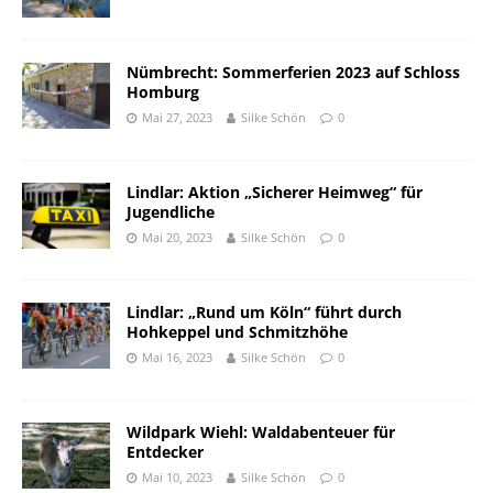
Nümbrecht: Sommerferien 2023 auf Schloss
Homburg
Mai 27, 2023
Silke Schön
0
Lindlar: Aktion „Sicherer Heimweg“ für
Jugendliche
Mai 20, 2023
Silke Schön
0
Lindlar: „Rund um Köln“ führt durch
Hohkeppel und Schmitzhöhe
Mai 16, 2023
Silke Schön
0
Wildpark Wiehl: Waldabenteuer für
Entdecker
Mai 10, 2023
Silke Schön
0