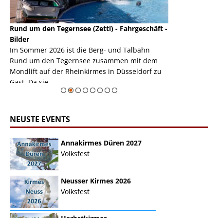
Rund um den Tegernsee (Zettl) - Fahrgeschäft -
Mondlift (Zettl
k
Bilder
Auch den Mondl
m
Im Sommer 2026 ist die Berg- und Talbahn
herausstellen,
m
Rund um den Tegernsee zusammen mit dem
auf der Rheink
Mondlift auf der Rheinkirmes in Düsseldorf zu
sieht...
erie
Gast. Da sie ...
Zur Bildgalerie
NEUSTE EVENTS
Annakirmes Düren 2027
Volksfest
Neusser Kirmes 2026
Volksfest