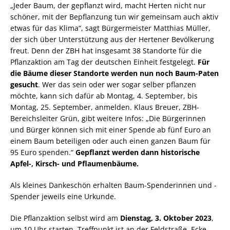
„Jeder Baum, der gepflanzt wird, macht Herten nicht nur
schöner, mit der Bepflanzung tun wir gemeinsam auch aktiv
etwas für das Klima“, sagt Bürgermeister Matthias Müller,
der sich über Unterstützung aus der Hertener Bevölkerung
freut. Denn der ZBH hat insgesamt 38 Standorte für die
Pflanzaktion am Tag der deutschen Einheit festgelegt.
Für
die Bäume dieser Standorte werden nun noch Baum-Paten
gesucht
. Wer das sein oder wer sogar selber pflanzen
möchte, kann sich dafür ab Montag, 4. September, bis
Montag, 25. September, anmelden. Klaus Breuer, ZBH-
Bereichsleiter Grün, gibt weitere Infos: „Die Bürgerinnen
und Bürger können sich mit einer Spende ab fünf Euro an
einem Baum beteiligen oder auch einen ganzen Baum für
95 Euro spenden.“
Gepflanzt werden dann historische
Apfel-, Kirsch- und Pflaumenbäume.
Als kleines Dankeschön erhalten Baum-Spenderinnen und -
Spender jeweils eine Urkunde.
Die Pflanzaktion selbst wird am
Dienstag, 3. Oktober 2023
,
um 10 Uhr starten. Treffpunkt ist an der Feldstraße, Ecke