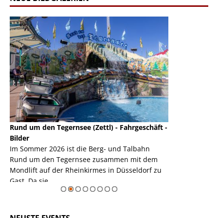
Rund um den Tegernsee (Zettl) - Fahrgeschäft -
Mondlift (Zettl
k
Bilder
Auch den Mondl
m
Im Sommer 2026 ist die Berg- und Talbahn
herausstellen,
m
Rund um den Tegernsee zusammen mit dem
auf der Rheink
Mondlift auf der Rheinkirmes in Düsseldorf zu
sieht...
erie
Gast. Da sie ...
Zur Bildgalerie
NEUSTE EVENTS