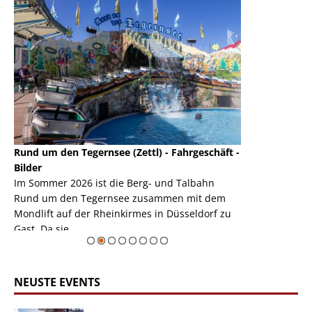
Rund um den Tegernsee (Zettl) - Fahrgeschäft -
Mondlift (Zettl
k
Bilder
Auch den Mondl
m
Im Sommer 2026 ist die Berg- und Talbahn
herausstellen,
m
Rund um den Tegernsee zusammen mit dem
auf der Rheink
Mondlift auf der Rheinkirmes in Düsseldorf zu
sieht...
erie
Gast. Da sie ...
Zur Bildgalerie
NEUSTE EVENTS