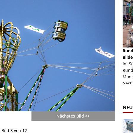
schäft -
Rheinkirmes Düsseldorf 2022
Rund
Auch im Jahr 2026 immer noch mal einen Blick
Bilde
häft "Crazy
Wert, die Rheinkirmes aus dem Jahr 2022. Am
Im S
Sonntag Nachmittag waren wir bei herrlichem
Rund
ur Bildgalerie
Sommerw...
Mondl
Zur Bildgalerie
Gast.
NEU
Nächstes Bild >>
Bild 3 von 12