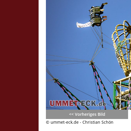
Crazy Outback (Kollmann) - Laufge
Bilder
Schau Dir hier Bilder vom Laufgesc
Outback" an.
Z
<< Vorheriges Bild
© ummet-eck.de - Christian Schön