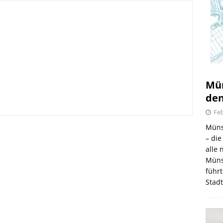
Mün
den
Feb
irmes 2026
Müns
– di
6.08.2026
alle
Müns
führt
Stad