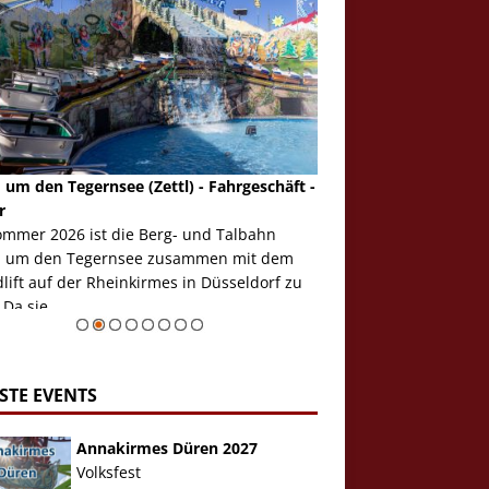
 um den Tegernsee (Zettl) - Fahrgeschäft -
Mondlift (Zettl) - Fahrg
r
Auch den Mondlift woll
ommer 2026 ist die Berg- und Talbahn
herausstellen, denn da
 um den Tegernsee zusammen mit dem
auf der Rheinkirmes in
ift auf der Rheinkirmes in Düsseldorf zu
sieht...
 Da sie ...
Zur Bildgalerie
STE EVENTS
Annakirmes Düren 2027
Volksfest