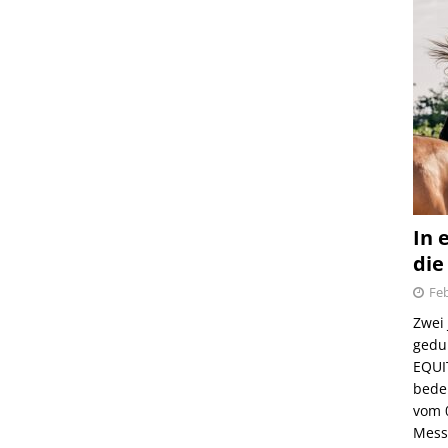
In 
die
Feb
Zwei
gedul
EQUI
bede
vom 
Mess