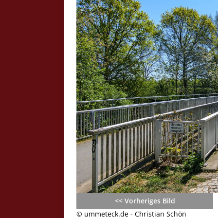
Crazy Outback (Kollmann) - Laufge
Bilder
Schau Dir hier Bilder vom Laufgesc
Outback" an.
Z
<< Vorheriges Bild
© ummeteck.de - Christian Schön