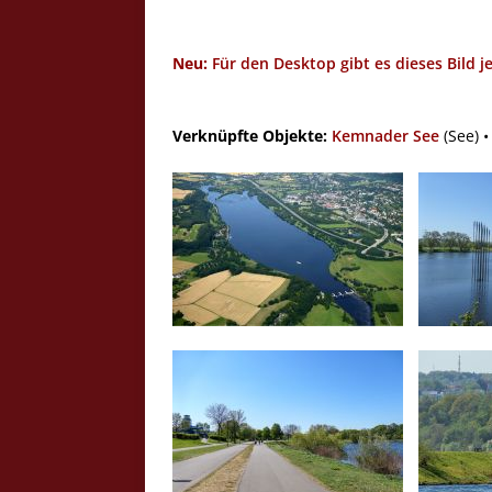
Neu:
Für den Desktop gibt es dieses Bild j
Verknüpfte Objekte:
Kemnader See
(See) 