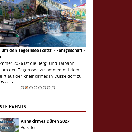
 um den Tegernsee (Zettl) - Fahrgeschäft -
Mondlift (Zettl) - Fahrg
r
Auch den Mondlift woll
ommer 2026 ist die Berg- und Talbahn
herausstellen, denn da
 um den Tegernsee zusammen mit dem
auf der Rheinkirmes in
ift auf der Rheinkirmes in Düsseldorf zu
sieht...
 Da sie ...
Zur Bildgalerie
STE EVENTS
Annakirmes Düren 2027
Volksfest