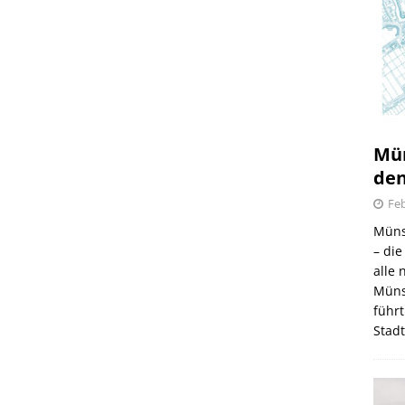
Mün
den
Feb
Müns
– di
alle
Müns
führt
Stad