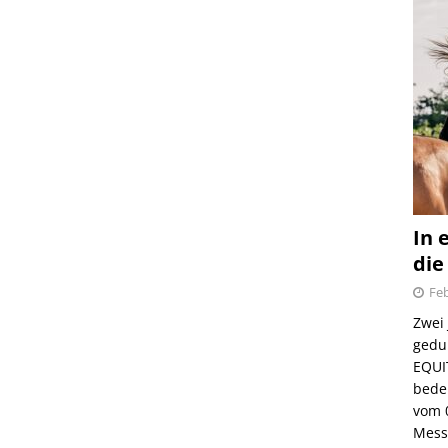
In 
die
Feb
Zwei
gedul
EQUI
bede
vom 
Mess