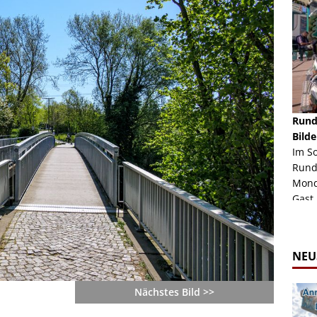
schäft -
Rheinkirmes Düsseldorf 2022
Rund
Auch im Jahr 2026 immer noch mal einen Blick
Bilde
häft "Crazy
Wert, die Rheinkirmes aus dem Jahr 2022. Am
Im S
Sonntag Nachmittag waren wir bei herrlichem
Rund
ur Bildgalerie
Sommerw...
Mondl
Zur Bildgalerie
Gast.
NEU
Nächstes Bild >>