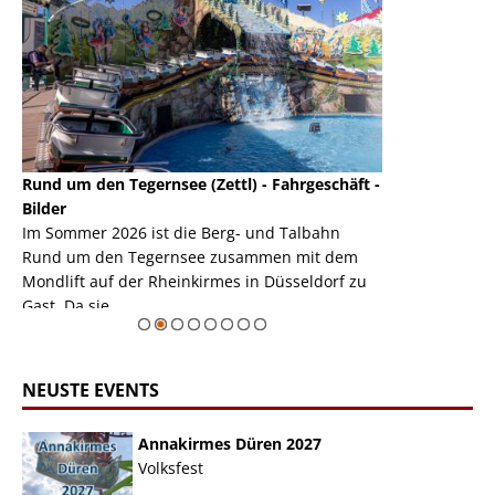
Rund um den Tegernsee (Zettl) - Fahrgeschäft -
Mondlift (Zettl
k
Bilder
Auch den Mondl
m
Im Sommer 2026 ist die Berg- und Talbahn
herausstellen,
m
Rund um den Tegernsee zusammen mit dem
auf der Rheink
Mondlift auf der Rheinkirmes in Düsseldorf zu
sieht...
erie
Gast. Da sie ...
Zur Bildgalerie
NEUSTE EVENTS
Annakirmes Düren 2027
Volksfest