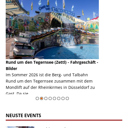
Rund um den Tegernsee (Zettl) - Fahrgeschäft -
Mondlift (Zettl
k
Bilder
Auch den Mondl
m
Im Sommer 2026 ist die Berg- und Talbahn
herausstellen,
m
Rund um den Tegernsee zusammen mit dem
auf der Rheink
Mondlift auf der Rheinkirmes in Düsseldorf zu
sieht...
erie
Gast. Da sie ...
Zur Bildgalerie
NEUSTE EVENTS