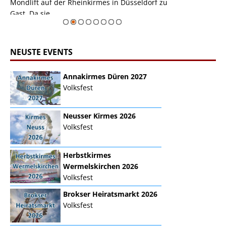
Mondlift auf der Rheinkirmes in Düsseldorf zu
sieht...
erie
Gast. Da sie ...
Zur Bildgalerie
NEUSTE EVENTS
Annakirmes Düren 2027
Volksfest
Neusser Kirmes 2026
Volksfest
Herbstkirmes
Wermelskirchen 2026
Volksfest
Brokser Heiratsmarkt 2026
Volksfest