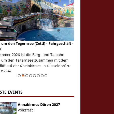
 um den Tegernsee (Zettl) - Fahrgeschäft -
Mondlift (Zettl) - Fahrg
r
Auch den Mondlift woll
ommer 2026 ist die Berg- und Talbahn
herausstellen, denn da
 um den Tegernsee zusammen mit dem
auf der Rheinkirmes in
ift auf der Rheinkirmes in Düsseldorf zu
sieht...
 Da sie ...
Zur Bildgalerie
STE EVENTS
Annakirmes Düren 2027
Volksfest