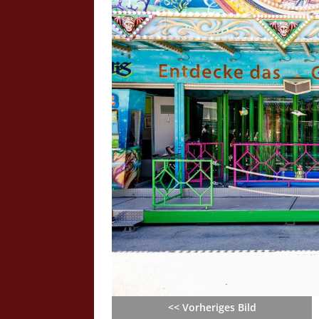
Crazy Outback (Kollmann) - Laufge
Bilder
Schau Dir hier Bilder vom Laufgesc
Outback" an.
Z
<< Vorheriges Bild