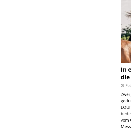
In 
die
Feb
Zwei
gedul
EQUI
bede
vom 
Mess