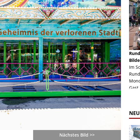
schäft -
Rheinkirmes Düsseldorf 2022
Rund
Auch im Jahr 2026 immer noch mal einen Blick
Bilde
häft "Crazy
Wert, die Rheinkirmes aus dem Jahr 2022. Am
Im S
Sonntag Nachmittag waren wir bei herrlichem
Rund
ur Bildgalerie
Sommerw...
Mondl
Zur Bildgalerie
Gast.
NEU
Nächstes Bild >>