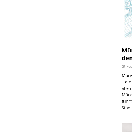
6.08.2026
Mün
den
Feb
Müns
– di
alle
Müns
führt
Stad