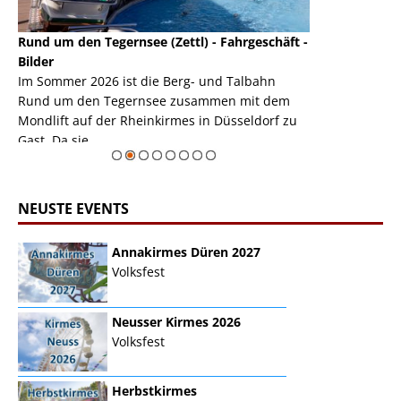
Rund um den Tegernsee (Zettl) - Fahrgeschäft -
Mondlift (Zettl
k
Bilder
Auch den Mondl
m
Im Sommer 2026 ist die Berg- und Talbahn
herausstellen,
m
Rund um den Tegernsee zusammen mit dem
auf der Rheink
Mondlift auf der Rheinkirmes in Düsseldorf zu
sieht...
erie
Gast. Da sie ...
Zur Bildgalerie
NEUSTE EVENTS
Annakirmes Düren 2027
Volksfest
Neusser Kirmes 2026
Volksfest
Herbstkirmes