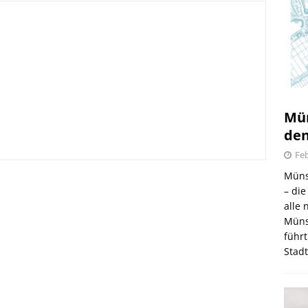
Mün
den
Feb
irmes 2026
Müns
– di
6.08.2026
alle
Müns
führt
Stad