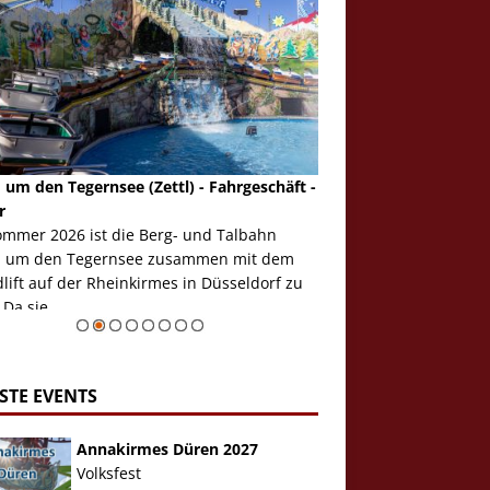
 um den Tegernsee (Zettl) - Fahrgeschäft -
Mondlift (Zettl) - Fahrg
r
Auch den Mondlift woll
ommer 2026 ist die Berg- und Talbahn
herausstellen, denn da
 um den Tegernsee zusammen mit dem
auf der Rheinkirmes in
ift auf der Rheinkirmes in Düsseldorf zu
sieht...
 Da sie ...
Zur Bildgalerie
STE EVENTS
Annakirmes Düren 2027
Volksfest