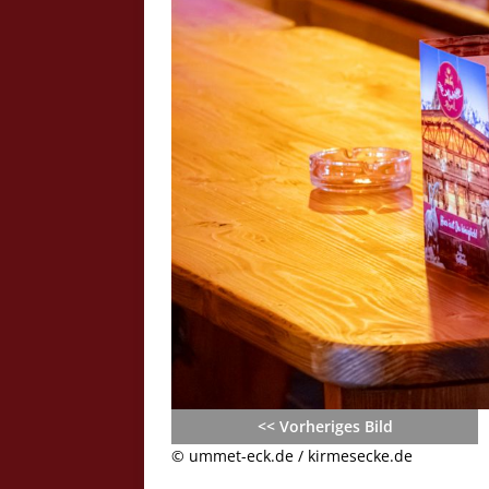
Crazy Outback (Kollmann) - Laufge
Bilder
Schau Dir hier Bilder vom Laufgesc
Outback" an.
Z
<< Vorheriges Bild
© ummet-eck.de / kirmesecke.de