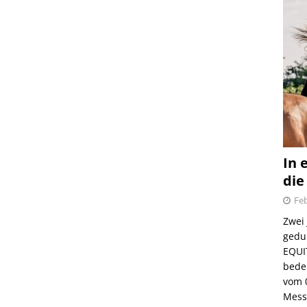
In 
die
Feb
Zwei
gedul
EQUI
bede
vom 
Mess