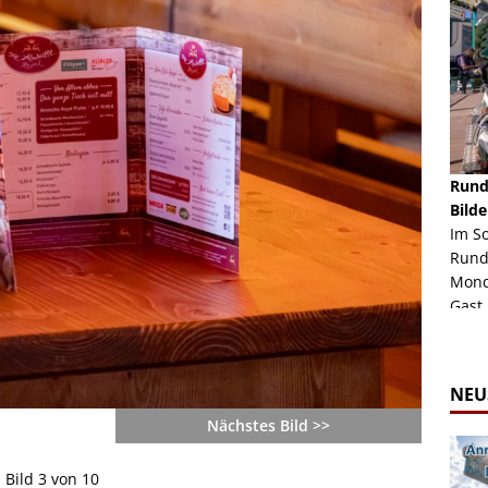
schäft -
Rheinkirmes Düsseldorf 2022
Rund
Auch im Jahr 2026 immer noch mal einen Blick
Bilde
häft "Crazy
Wert, die Rheinkirmes aus dem Jahr 2022. Am
Im S
Sonntag Nachmittag waren wir bei herrlichem
Rund
ur Bildgalerie
Sommerw...
Mondl
Zur Bildgalerie
Gast.
NEU
Nächstes Bild >>
Bild 3 von 10