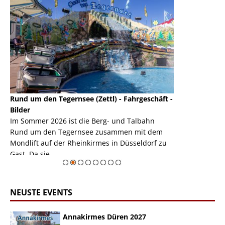
Rund um den Tegernsee (Zettl) - Fahrgeschäft -
Mondlift (Zettl
k
Bilder
Auch den Mondl
m
Im Sommer 2026 ist die Berg- und Talbahn
herausstellen,
m
Rund um den Tegernsee zusammen mit dem
auf der Rheink
Mondlift auf der Rheinkirmes in Düsseldorf zu
sieht...
erie
Gast. Da sie ...
Zur Bildgalerie
NEUSTE EVENTS
Annakirmes Düren 2027