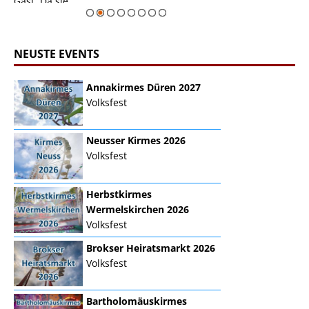
erie
Gast. Da sie ...
Zur Bildgalerie
NEUSTE EVENTS
Annakirmes Düren 2027
Volksfest
Neusser Kirmes 2026
Volksfest
Herbstkirmes
Wermelskirchen 2026
Volksfest
Brokser Heiratsmarkt 2026
Volksfest
Bartholomäuskirmes