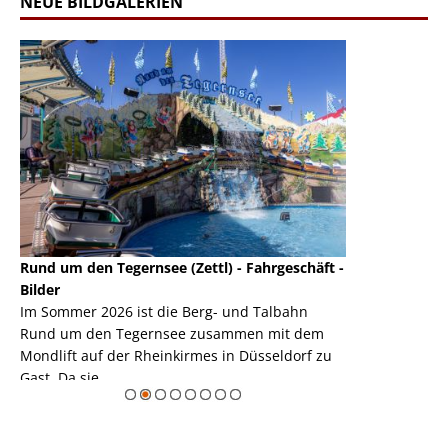
NEUE BILDGALERIEN
Rund um den Tegernsee (Zettl) - Fahrgeschäft -
Mondlift (Zettl
k
Bilder
Auch den Mondl
m
Im Sommer 2026 ist die Berg- und Talbahn
herausstellen,
m
Rund um den Tegernsee zusammen mit dem
auf der Rheink
Mondlift auf der Rheinkirmes in Düsseldorf zu
sieht...
erie
Gast. Da sie ...
Zur Bildgalerie