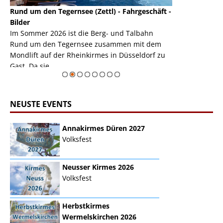
Rund um den Tegernsee (Zettl) - Fahrgeschäft -
Mondlift (Zettl
k
Bilder
Auch den Mondl
m
Im Sommer 2026 ist die Berg- und Talbahn
herausstellen,
m
Rund um den Tegernsee zusammen mit dem
auf der Rheink
Mondlift auf der Rheinkirmes in Düsseldorf zu
sieht...
erie
Gast. Da sie ...
Zur Bildgalerie
NEUSTE EVENTS
Annakirmes Düren 2027
Volksfest
Neusser Kirmes 2026
Volksfest
Herbstkirmes
Wermelskirchen 2026