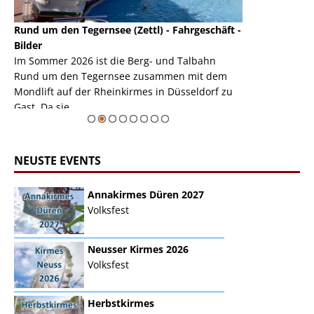
Rund um den Tegernsee (Zettl) - Fahrgeschäft -
Mondlift (Zettl
k
Bilder
Auch den Mondl
m
Im Sommer 2026 ist die Berg- und Talbahn
herausstellen,
m
Rund um den Tegernsee zusammen mit dem
auf der Rheink
Mondlift auf der Rheinkirmes in Düsseldorf zu
sieht...
erie
Gast. Da sie ...
Zur Bildgalerie
NEUSTE EVENTS
Annakirmes Düren 2027
Volksfest
Neusser Kirmes 2026
Volksfest
Herbstkirmes