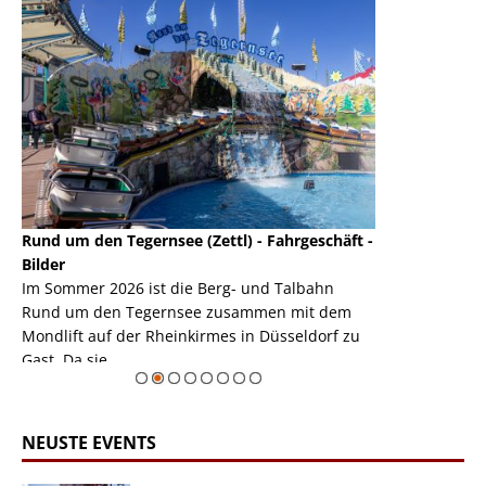
Rund um den Tegernsee (Zettl) - Fahrgeschäft -
Mondlift (Zettl
k
Bilder
Auch den Mondl
m
Im Sommer 2026 ist die Berg- und Talbahn
herausstellen,
m
Rund um den Tegernsee zusammen mit dem
auf der Rheink
Mondlift auf der Rheinkirmes in Düsseldorf zu
sieht...
erie
Gast. Da sie ...
Zur Bildgalerie
NEUSTE EVENTS