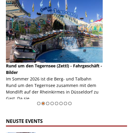
Rund um den Tegernsee (Zettl) - Fahrgeschäft -
Mondlift (Zettl
k
Bilder
Auch den Mondl
m
Im Sommer 2026 ist die Berg- und Talbahn
herausstellen,
m
Rund um den Tegernsee zusammen mit dem
auf der Rheink
Mondlift auf der Rheinkirmes in Düsseldorf zu
sieht...
erie
Gast. Da sie ...
Zur Bildgalerie
NEUSTE EVENTS