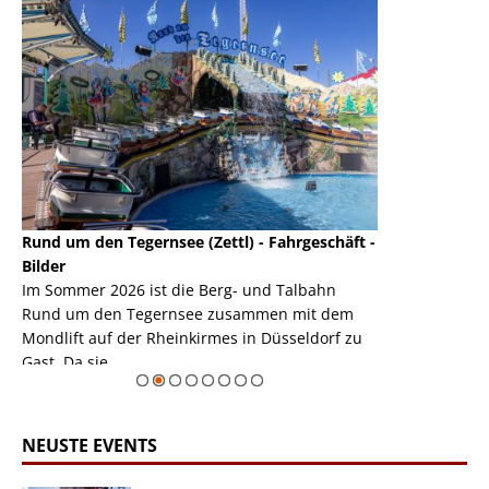
Rund um den Tegernsee (Zettl) - Fahrgeschäft -
Mondlift (Zettl
k
Bilder
Auch den Mondl
m
Im Sommer 2026 ist die Berg- und Talbahn
herausstellen,
m
Rund um den Tegernsee zusammen mit dem
auf der Rheink
Mondlift auf der Rheinkirmes in Düsseldorf zu
sieht...
erie
Gast. Da sie ...
Zur Bildgalerie
NEUSTE EVENTS