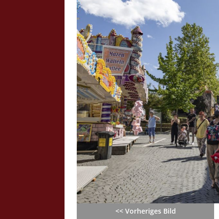
Crazy Outback (Kollmann) - Laufge
Bilder
Schau Dir hier Bilder vom Laufgesc
Outback" an.
Z
<< Vorheriges Bild