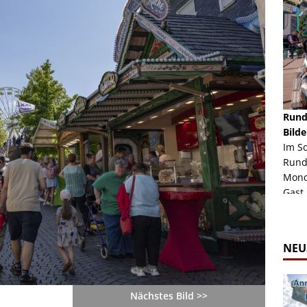
schäft -
Rheinkirmes Düsseldorf 2022
Rund
Auch im Jahr 2026 immer noch mal einen Blick
Bilde
häft "Crazy
Wert, die Rheinkirmes aus dem Jahr 2022. Am
Im S
Sonntag Nachmittag waren wir bei herrlichem
Rund
ur Bildgalerie
Sommerw...
Mondl
Zur Bildgalerie
Gast.
NEU
Nächstes Bild >>