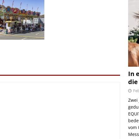
In 
die
Feb
Zwei
gedul
EQUI
bede
vom 
Mess