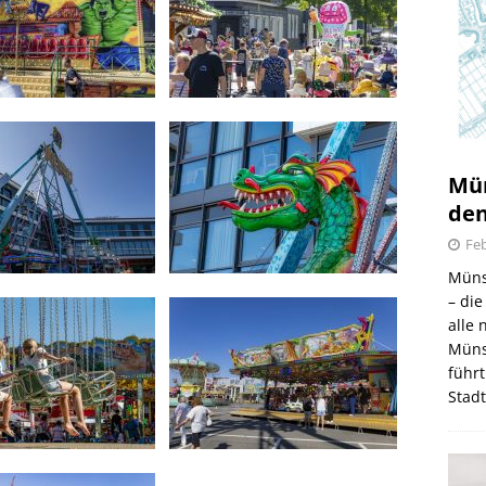
Mün
den
Feb
Müns
– di
alle
Müns
führt
Stad