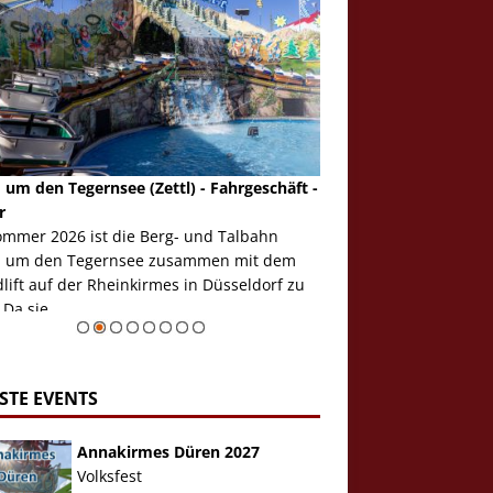
 um den Tegernsee (Zettl) - Fahrgeschäft -
Mondlift (Zettl) - Fahrg
r
Auch den Mondlift woll
ommer 2026 ist die Berg- und Talbahn
herausstellen, denn da
 um den Tegernsee zusammen mit dem
auf der Rheinkirmes in
ift auf der Rheinkirmes in Düsseldorf zu
sieht...
 Da sie ...
Zur Bildgalerie
STE EVENTS
Annakirmes Düren 2027
Volksfest