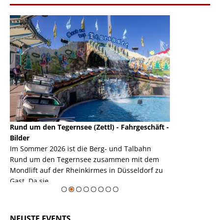
Rund um den Tegernsee (Zettl) - Fahrgeschäft -
Mondlift (Zettl
k
Bilder
Auch den Mondl
m
Im Sommer 2026 ist die Berg- und Talbahn
herausstellen,
m
Rund um den Tegernsee zusammen mit dem
auf der Rheink
Mondlift auf der Rheinkirmes in Düsseldorf zu
sieht...
erie
Gast. Da sie ...
Zur Bildgalerie
NEUSTE EVENTS