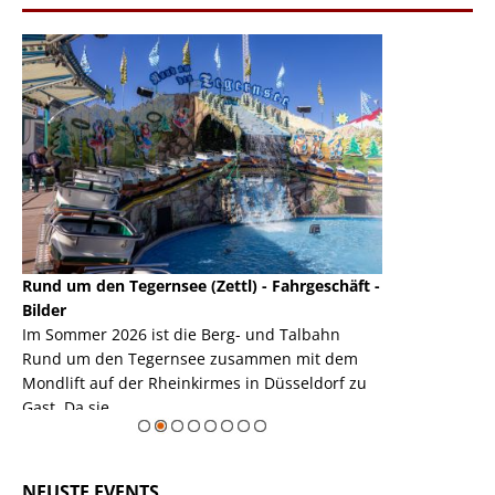
Rund um den Tegernsee (Zettl) - Fahrgeschäft -
Mondlift (Zettl
k
Bilder
Auch den Mondl
m
Im Sommer 2026 ist die Berg- und Talbahn
herausstellen,
m
Rund um den Tegernsee zusammen mit dem
auf der Rheink
Mondlift auf der Rheinkirmes in Düsseldorf zu
sieht...
erie
Gast. Da sie ...
Zur Bildgalerie
NEUSTE EVENTS