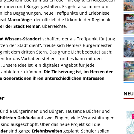
gerinnen und Bürger gestalten. Es geht also immer um
nliche Begegnungen, neue Treffpunkte und Erlebnisse
rat Marco Voge
, der offiziell die Urkunde der Regionale
ter der Stadt Hemer
, überreichte.
und Wissens-Standort
schaffen, der als Treffpunkt für Jung
rzen der Stadt dient“, freute sich Hemers Bürgermeister
g mit dem dritten Stern. Das grüne Licht bedeutet auch:
en für das Vorhaben stehen – und es kann mit den
Unsere Idee ist, ein digitales Angebot für jede
t anbieten zu können.
Die Zielsetzung ist, im Herzen der
le Generationen ihren unterschiedlichen Interessen
NEU
er
e für die Bürgerinnen und Bürger. Tausende Bücher und
hützten Gebäude
auf zwei Etagen, viele Veranstaltungen
sind ausgeschöpft. Über das neue Projekt soll die
nder
sind ganze
Erlebniswelten
geplant, Schüler sollen