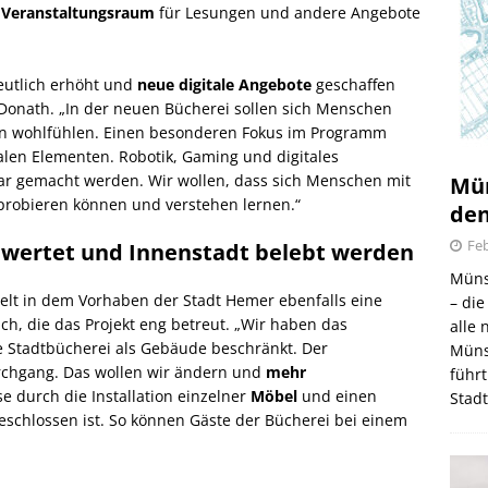
n
Veranstaltungsraum
für Lesungen und andere Angebote
deutlich erhöht und
neue digitale Angebote
geschaffen
 Donath. „In der neuen Bücherei sollen sich Menschen
hten wohlfühlen. Einen besonderen Fokus im Programm
alen Elementen. Robotik, Gaming und digitales
bar gemacht werden. Wir wollen, dass sich Menschen mit
Mün
usprobieren können und verstehen lernen.“
den
Feb
gewertet und Innenstadt belebt werden
Müns
ielt in dem Vorhaben der Stadt Hemer ebenfalls eine
– di
ach, die das Projekt eng betreut. „Wir haben das
alle
ie Stadtbücherei als Gebäude beschränkt. Der
Müns
urchgang. Das wollen wir ändern und
mehr
führt
e durch die Installation einzelner
Möbel
und einen
Stad
geschlossen ist. So können Gäste der Bücherei bei einem