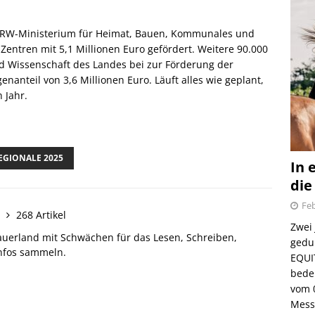
NRW-Ministerium für Heimat, Bauen, Kommunales und
Zentren mit 5,1 Millionen Euro gefördert. Weitere 90.000
nd Wissenschaft des Landes bei zur Förderung der
nanteil von 3,6 Millionen Euro. Läuft alles wie geplant,
 Jahr.
EGIONALE 2025
In 
die
Feb
n
268 Artikel
Zwei
auerland mit Schwächen für das Lesen, Schreiben,
gedul
Infos sammeln.
EQUI
bede
vom 
Mess