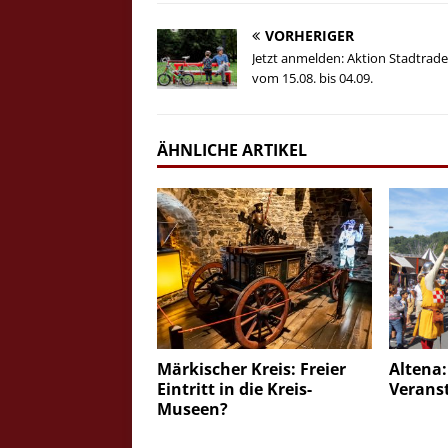
VORHERIGER
Jetzt anmelden: Aktion Stadtrade
vom 15.08. bis 04.09.
ÄHNLICHE ARTIKEL
Märkischer Kreis: Freier
Altena
Eintritt in die Kreis-
Verans
Museen?