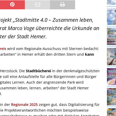
Projekt „Stadtmitte 4.0 – Zusammen leben,
drat Marco Voge überreichte die Urkunde an
ter der Stadt Hemer.
reis
wird vom Regionale-Ausschuss mit Sternen bedacht:
arbeiten“ in Hemer erhält den dritten Stern und
kann
 Herzstück. Die
Stadtbücherei
in der denkmalgeschützten
ie soll eine Anlaufstelle für alle Bürgerinnen und Bürger
gitales Lernen. Auch der angrenzende Park wird
 Zusammen leben, lernen, arbeiten“ der Stadt Hemer
t.
 in der
Regionale 2025
zeigen gut, dass Digitalisierung für
Die Projektverantwortlichen möchten beispielsweise
Naturgeschehnisse zu machen oder mit digitalen Angeboten