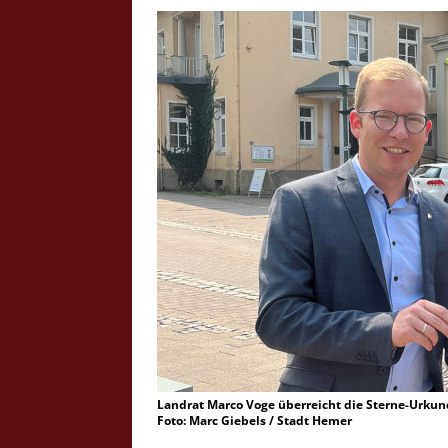
Crazy Outback (Kollmann) - Laufge
Bilder
Schau Dir hier Bilder vom Laufgesc
Outback" an.
Z
Landrat Marco Voge überreicht die Sterne-Urkund
Foto: Marc Giebels / Stadt Hemer