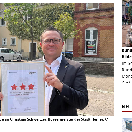
schäft -
Rheinkirmes Düsseldorf 2022
Rund
Auch im Jahr 2026 immer noch mal einen Blick
Bilde
häft "Crazy
Wert, die Rheinkirmes aus dem Jahr 2022. Am
Im S
Sonntag Nachmittag waren wir bei herrlichem
Rund
ur Bildgalerie
Sommerw...
Mondl
Zur Bildgalerie
Gast.
NEU
e an Christian Schweitzer, Bürgermeister der Stadt Hemer. //