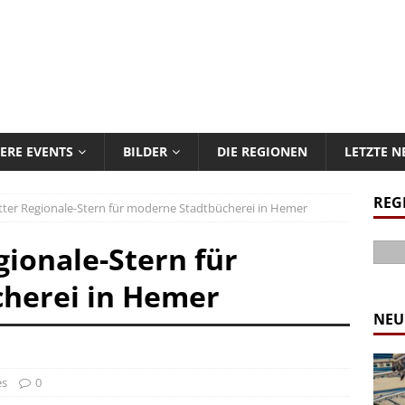
ERE EVENTS
BILDER
DIE REGIONEN
LETZTE 
REG
tter Regionale-Stern für moderne Stadtbücherei in Hemer
gionale-Stern für
herei in Hemer
NEU
es
0