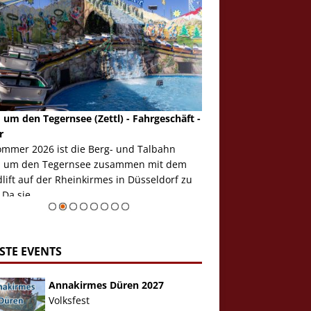
 um den Tegernsee (Zettl) - Fahrgeschäft -
Mondlift (Zettl) - Fahrg
r
Auch den Mondlift woll
ommer 2026 ist die Berg- und Talbahn
herausstellen, denn da
 um den Tegernsee zusammen mit dem
auf der Rheinkirmes in
ift auf der Rheinkirmes in Düsseldorf zu
sieht...
 Da sie ...
Zur Bildgalerie
STE EVENTS
Annakirmes Düren 2027
Volksfest