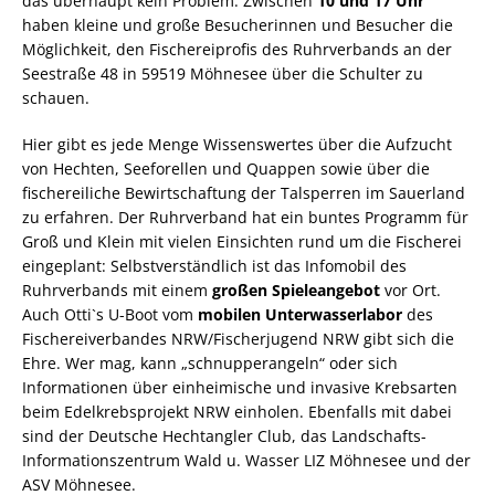
das überhaupt kein Problem. Zwischen
10 und 17 Uhr
haben kleine und große Besucherinnen und Besucher die
Möglichkeit, den Fischereiprofis des Ruhrverbands an der
Seestraße 48 in 59519 Möhnesee über die Schulter zu
schauen.
Hier gibt es jede Menge Wissenswertes über die Aufzucht
von Hechten, Seeforellen und Quappen sowie über die
fischereiliche Bewirtschaftung der Talsperren im Sauerland
zu erfahren. Der Ruhrverband hat ein buntes Programm für
Groß und Klein mit vielen Einsichten rund um die Fischerei
eingeplant: Selbstverständlich ist das Infomobil des
Ruhrverbands mit einem
großen Spieleangebot
vor Ort.
Auch Otti`s U-Boot vom
mobilen Unterwasserlabor
des
Fischereiverbandes NRW/Fischerjugend NRW gibt sich die
Ehre. Wer mag, kann „schnupperangeln“ oder sich
Informationen über einheimische und invasive Krebsarten
beim Edelkrebsprojekt NRW einholen. Ebenfalls mit dabei
sind der Deutsche Hechtangler Club, das Landschafts-
Informationszentrum Wald u. Wasser LIZ Möhnesee und der
ASV Möhnesee.