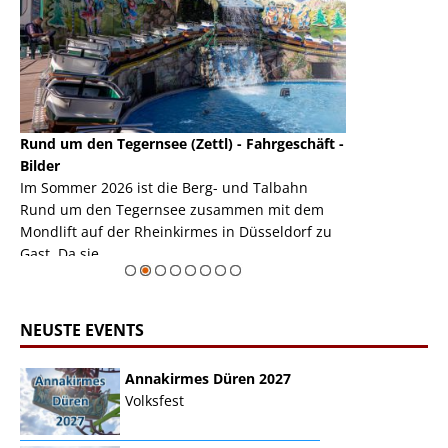
Rund um den Tegernsee (Zettl) - Fahrgeschäft -
Mondlift (Zettl
k
Bilder
Auch den Mondl
m
Im Sommer 2026 ist die Berg- und Talbahn
herausstellen,
m
Rund um den Tegernsee zusammen mit dem
auf der Rheink
Mondlift auf der Rheinkirmes in Düsseldorf zu
sieht...
erie
Gast. Da sie ...
Zur Bildgalerie
NEUSTE EVENTS
Annakirmes Düren 2027
Volksfest