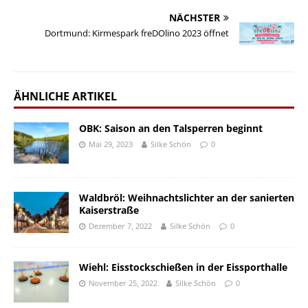
NÄCHSTER
Dortmund: Kirmespark freDOlino 2023 öffnet
ÄHNLICHE ARTIKEL
OBK: Saison an den Talsperren beginnt
Mai 29, 2023
Silke Schön
0
Waldbröl: Weihnachtslichter an der sanierten
Kaiserstraße
Dezember 7, 2022
Silke Schön
0
Wiehl: Eisstockschießen in der Eissporthalle
November 25, 2022
Silke Schön
0