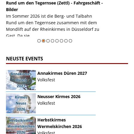
Rund um den Tegernsee (Zettl) - Fahrgeschäft -
Mondlift (Zettl
k
Bilder
Auch den Mondl
m
Im Sommer 2026 ist die Berg- und Talbahn
herausstellen,
m
Rund um den Tegernsee zusammen mit dem
auf der Rheink
Mondlift auf der Rheinkirmes in Düsseldorf zu
sieht...
erie
Gast. Da sie ...
Zur Bildgalerie
NEUSTE EVENTS
Annakirmes Düren 2027
Volksfest
Neusser Kirmes 2026
Volksfest
Herbstkirmes
Wermelskirchen 2026
Volksfest