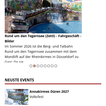
Rund um den Tegernsee (Zettl) - Fahrgeschäft -
Mondlift (Zettl
k
Bilder
Auch den Mondl
m
Im Sommer 2026 ist die Berg- und Talbahn
herausstellen,
m
Rund um den Tegernsee zusammen mit dem
auf der Rheink
Mondlift auf der Rheinkirmes in Düsseldorf zu
sieht...
erie
Gast. Da sie ...
Zur Bildgalerie
NEUSTE EVENTS
Annakirmes Düren 2027
Volksfest