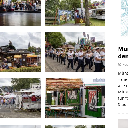
Mün
den
Feb
Müns
– di
alle
Müns
führt
Stad