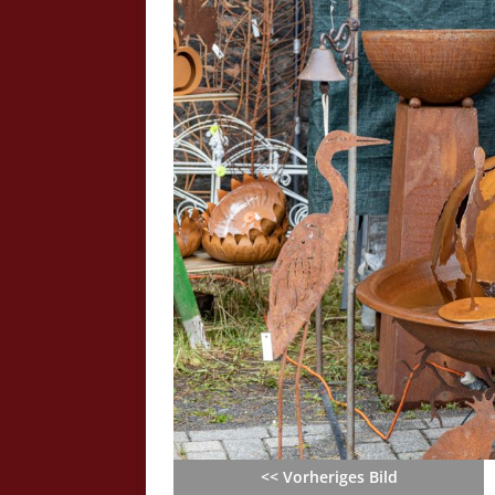
Crazy Outback (Kollmann) - Laufge
Bilder
Schau Dir hier Bilder vom Laufgesc
Outback" an.
Z
<< Vorheriges Bild