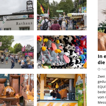
In 
die
Feb
Zwei
gedul
EQUI
bede
vom 
Mess