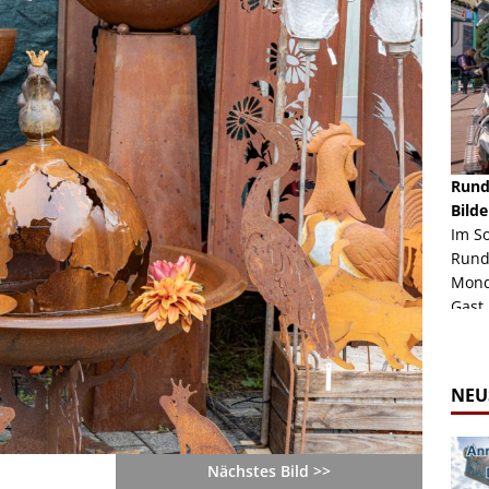
schäft -
Rheinkirmes Düsseldorf 2022
Rund
Auch im Jahr 2026 immer noch mal einen Blick
Bilde
häft "Crazy
Wert, die Rheinkirmes aus dem Jahr 2022. Am
Im S
Sonntag Nachmittag waren wir bei herrlichem
Rund
ur Bildgalerie
Sommerw...
Mondl
Zur Bildgalerie
Gast.
NEU
Nächstes Bild >>