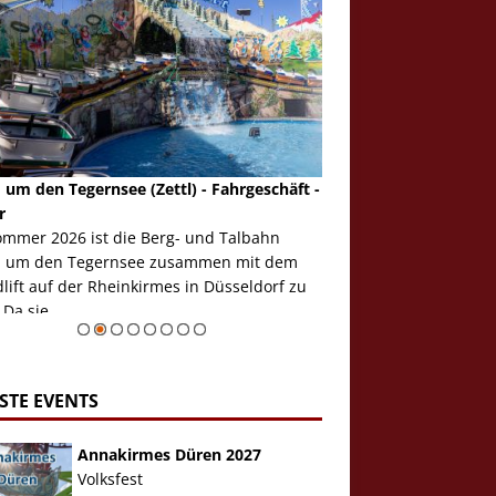
 um den Tegernsee (Zettl) - Fahrgeschäft -
Mondlift (Zettl) - Fahrg
r
Auch den Mondlift woll
ommer 2026 ist die Berg- und Talbahn
herausstellen, denn da
 um den Tegernsee zusammen mit dem
auf der Rheinkirmes in
ift auf der Rheinkirmes in Düsseldorf zu
sieht...
 Da sie ...
Zur Bildgalerie
STE EVENTS
Annakirmes Düren 2027
Volksfest