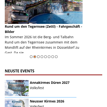
Rund um den Tegernsee (Zettl) - Fahrgeschäft -
Mondlift (Zettl
k
Bilder
Auch den Mondl
m
Im Sommer 2026 ist die Berg- und Talbahn
herausstellen,
m
Rund um den Tegernsee zusammen mit dem
auf der Rheink
Mondlift auf der Rheinkirmes in Düsseldorf zu
sieht...
erie
Gast. Da sie ...
Zur Bildgalerie
NEUSTE EVENTS
Annakirmes Düren 2027
Volksfest
Neusser Kirmes 2026
Volksfest