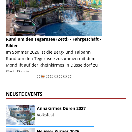
Rund um den Tegernsee (Zettl) - Fahrgeschäft -
Mondlift (Zettl
k
Bilder
Auch den Mondl
m
Im Sommer 2026 ist die Berg- und Talbahn
herausstellen,
m
Rund um den Tegernsee zusammen mit dem
auf der Rheink
Mondlift auf der Rheinkirmes in Düsseldorf zu
sieht...
erie
Gast. Da sie ...
Zur Bildgalerie
NEUSTE EVENTS
Annakirmes Düren 2027
Volksfest
Neusser Kirmes 2026