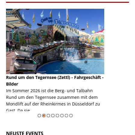
Rund um den Tegernsee (Zettl) - Fahrgeschäft -
Mondlift (Zettl
k
Bilder
Auch den Mondl
m
Im Sommer 2026 ist die Berg- und Talbahn
herausstellen,
m
Rund um den Tegernsee zusammen mit dem
auf der Rheink
Mondlift auf der Rheinkirmes in Düsseldorf zu
sieht...
erie
Gast. Da sie ...
Zur Bildgalerie
NEUSTE EVENTS