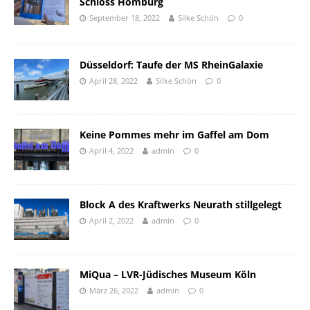
Schloss Homburg
September 18, 2022
Silke Schön
0
Düsseldorf: Taufe der MS RheinGalaxie
April 28, 2022
Silke Schön
0
Keine Pommes mehr im Gaffel am Dom
April 4, 2022
admin
0
Block A des Kraftwerks Neurath stillgelegt
April 2, 2022
admin
0
MiQua – LVR-Jüdisches Museum Köln
März 26, 2022
admin
0