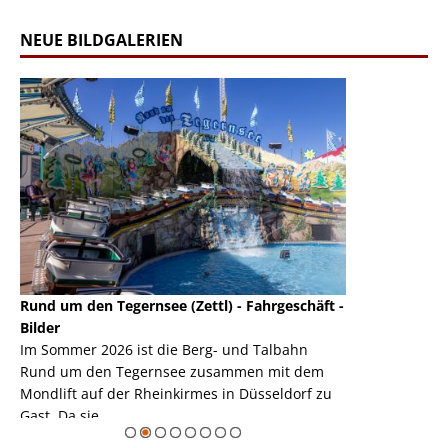
NEUE BILDGALERIEN
Rund um den Tegernsee (Zettl) - Fahrgeschäft -
Mondlift (Zettl
k
Bilder
Auch den Mondl
m
Im Sommer 2026 ist die Berg- und Talbahn
herausstellen,
m
Rund um den Tegernsee zusammen mit dem
auf der Rheink
Mondlift auf der Rheinkirmes in Düsseldorf zu
sieht...
erie
Gast. Da sie ...
Zur Bildgalerie