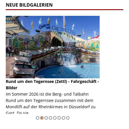
NEUE BILDGALERIEN
Rund um den Tegernsee (Zettl) - Fahrgeschäft -
Mondlift (Zettl
k
Bilder
Auch den Mondl
m
Im Sommer 2026 ist die Berg- und Talbahn
herausstellen,
m
Rund um den Tegernsee zusammen mit dem
auf der Rheink
Mondlift auf der Rheinkirmes in Düsseldorf zu
sieht...
erie
Gast. Da sie ...
Zur Bildgalerie