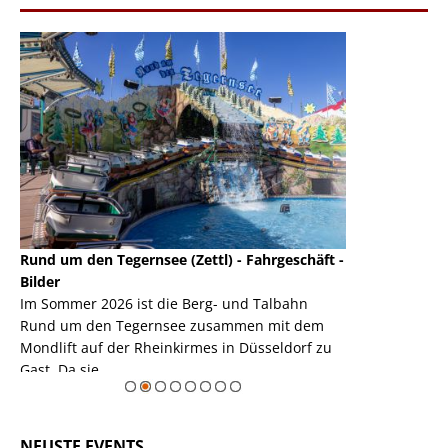
Rund um den Tegernsee (Zettl) - Fahrgeschäft -
Mondlift (Zettl
k
Bilder
Auch den Mondl
m
Im Sommer 2026 ist die Berg- und Talbahn
herausstellen,
m
Rund um den Tegernsee zusammen mit dem
auf der Rheink
Mondlift auf der Rheinkirmes in Düsseldorf zu
sieht...
erie
Gast. Da sie ...
Zur Bildgalerie
NEUSTE EVENTS